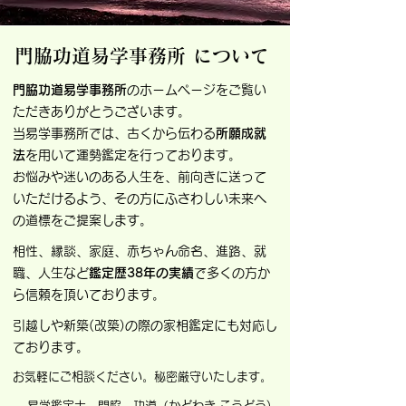
門脇功道易学事務所 について
門脇功道易学事務所
のホームページをご覧い
ただきありがとうございます。
当易学事務所では、古くから伝わる
所願成就
法
を用いて運勢鑑定を行っております。
お悩みや迷いのある人生を、前向きに送って
いただけるよう、その方にふさわしい未来へ
の道標をご提案します。
相性、縁談、家庭、赤ちゃん命名、進路、就
職、人生など
鑑定歴38年の実績
で多くの方か
ら信頼を頂いております。
引越しや新築(改築)の際の家相鑑定にも対応し
ております。
​お気軽にご相談ください。秘密厳守いたします。
易学鑑定士 門脇 功道（かどわき こうどう)