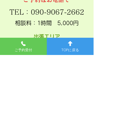
​TEL：090-9067-2662
​相談料：1時間 5,000円
​出張エリア
松江市、出雲市、雲南市、安来市、
ご予約受付
TOPに戻る
米子市、境港市
家の新築の際は、
地相（土地の吉方位）
出張鑑定、地鎮祭、ご
祈祷もします。
事務所概要