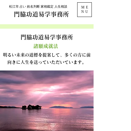
松江市 占い 姓名判断 家相鑑定 人生相談
ME
NU
門脇功道易学事務所
門脇功道易学事務所
諸願成就法
明るい未来の道標を提案して、多くの方に前
向きに人生を送っていただいています。